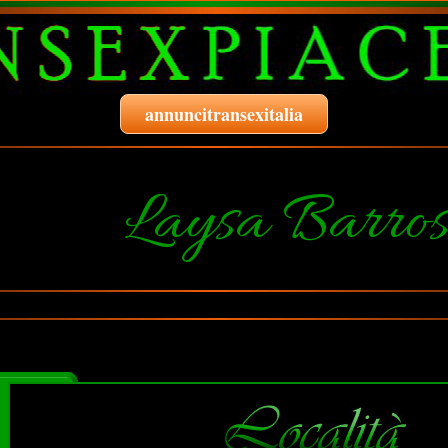
annuncitransexitalia
Laysa Barro